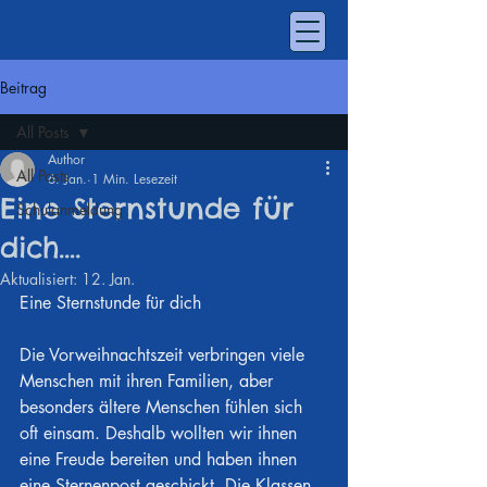
Beitrag
All Posts
Author
All Posts
6. Jan.
1 Min. Lesezeit
Eine Sternstunde für
Schulanmeldung
dich….
Aktualisiert:
12. Jan.
Eine Sternstunde für dich
Die Vorweihnachtszeit verbringen viele 
Menschen mit ihren Familien, aber 
besonders ältere Menschen fühlen sich 
oft einsam. Deshalb wollten wir ihnen 
eine Freude bereiten und haben ihnen 
eine Sternenpost geschickt. Die Klassen 